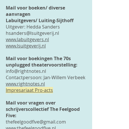
Mail voor boeken/ diverse
aanvragen
Labuitgevers/ Luiting-Sijthoff
Uitgever: Hedda Sanders
hsanders@lsuitgeverij.nl
www.labuitgevers.nl
www.lsuitgeverij.nl
Mail voor boekingen The 70s
unplugged theatervoorstelling:
info@rightnotes.nl
Contactpersoon: Jan-Willem Verbeek
www.rightnotes.nl
Impresariaat Pro-acts
Mail voor vragen over
schrijverscollectief The Feelgood
Five:
thefeelgoodfive@gmail.com
www.thefeelgoodfive.nl